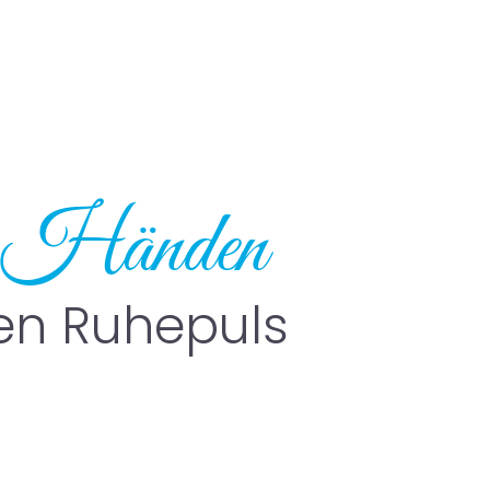
en Händen
 den Ruhepuls