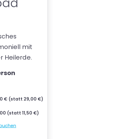
bad
isches
niell mit
 Heilerde.
erson
0 € (statt 29,00 €)
,00 (statt 11,50 €)
 buchen