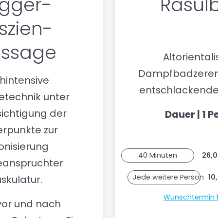
igger-
Rasul
szien-
ssage
Altoriental
Dampfbadzeremo
hintensive
entschlackender
technik unter
ichtigung der
Dauer | 1 P
erpunkte zur
onisierung
40 Minuten
26,0
eanspruchter
Jede weitere Person
10
skulatur.
Wunschtermin
vor und nach