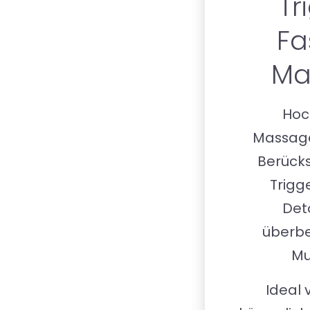
Tr
Fa
Ma
Hoc
Massage
Berücks
Trigg
Det
überb
Mu
Ideal 